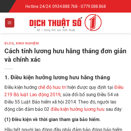
Skip
Hotline 24/24: 0934.888.768 - 0779.088.868
to
content
BLOG
,
KINH NGHIỆM
Cách tính lương hưu hằng tháng đơn giản
và chính xác
1. Điều kiện hưởng lương hưu hằng tháng
Điều kiện hưởng
chế độ hưu trí
hiện được quy định tại
Điều
219 Bộ luật Lao động 2019
, sửa đổi bổ sung Điều 54 và
Điều 55 Luật Bảo hiểm xã hội 2014. Theo đó, người lao
động cần đảm bảo 02
điều kiện hưởng lương hưu
sau đây:
(1) Điều kiện về thời gian tham gia bảo hiểm.
Hầu hết người lao động đều phải đảm bảo đóng bảo hiểm