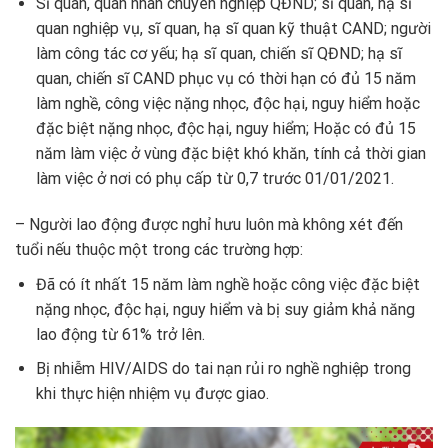
Sĩ quan, quân nhân chuyên nghiệp QĐND; sĩ quan, hạ sĩ
quan nghiệp vụ, sĩ quan, hạ sĩ quan kỹ thuật CAND; người
làm công tác cơ yếu; hạ sĩ quan, chiến sĩ QĐND; hạ sĩ
quan, chiến sĩ CAND phục vụ có thời hạn có đủ 15 năm
làm nghề, công việc nặng nhọc, độc hại, nguy hiểm hoặc
đặc biệt nặng nhọc, độc hại, nguy hiểm; Hoặc có đủ 15
năm làm việc ở vùng đặc biệt khó khăn, tính cả thời gian
làm việc ở nơi có phụ cấp từ 0,7 trước 01/01/2021.
– Người lao động được nghỉ hưu luôn mà không xét đến
tuổi nếu thuộc một trong các trường hợp:
Đã có ít nhất 15 năm làm nghề hoặc công việc đặc biệt
nặng nhọc, độc hại, nguy hiểm và bị suy giảm khả năng
lao động từ 61% trở lên.
Bị nhiễm HIV/AIDS do tai nạn rủi ro nghề nghiệp trong
khi thực hiện nhiệm vụ được giao.