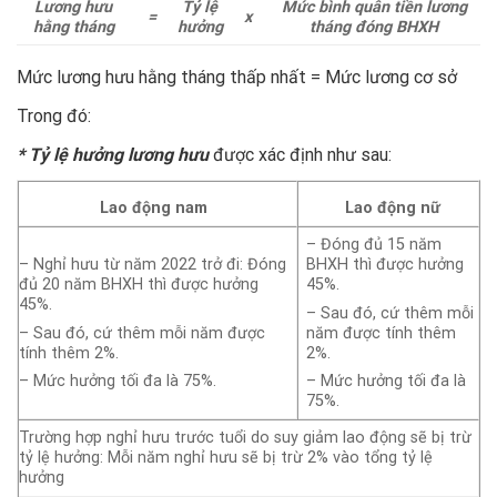
Lương hưu
Tỷ lệ
Mức bình quân tiền lương
=
x
hằng tháng
hưởng
tháng đóng BHXH
Mức lương hưu hằng tháng thấp nhất = Mức lương cơ sở
Trong đó:
* Tỷ lệ hưởng lương hưu
được xác định như sau:
Lao động nam
Lao động nữ
– Đóng đủ 15 năm
– Nghỉ hưu từ năm 2022 trở đi: Đóng
BHXH thì được hưởng
đủ 20 năm BHXH thì được hưởng
45%.
45%.
– Sau đó, cứ thêm mỗi
– Sau đó, cứ thêm mỗi năm được
năm được tính thêm
tính thêm 2%.
2%.
– Mức hưởng tối đa là 75%.
– Mức hưởng tối đa là
75%.
Trường hợp nghỉ hưu trước tuổi do suy giảm lao động sẽ bị trừ
tỷ lệ hưởng: Mỗi năm nghỉ hưu sẽ bị trừ 2% vào tổng tỷ lệ
hưởng