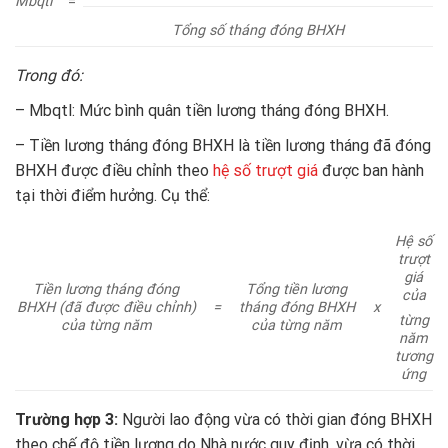
Mbqtl
=
Tổng số tháng đóng BHXH
Trong đó:
– Mbqtl: Mức bình quân tiền lương tháng đóng BHXH.
– Tiền lương tháng đóng BHXH là tiền lương tháng đã đóng
BHXH được điều chỉnh theo
hệ số trượt giá
được ban hành
tại thời điểm hưởng. Cụ thể:
Hệ số
trượt
giá
Tiền lương tháng đóng
Tổng tiền lương
của
BHXH (đã được điều chỉnh)
=
tháng đóng BHXH
x
từng
của từng năm
của từng năm
năm
tương
ứng
Trường hợp 3:
Người lao động vừa có thời gian đóng BHXH
theo chế độ tiền lương do Nhà nước quy định, vừa có thời