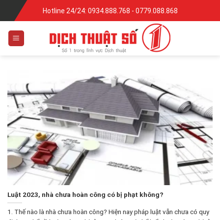
Skip
Hotline 24/24: 0934.888.768 - 0779.088.868
to
content
Luật 2023, nhà chưa hoàn công có bị phạt không?
1. Thế nào là nhà chưa hoàn công? Hiện nay pháp luật vẫn chưa có quy