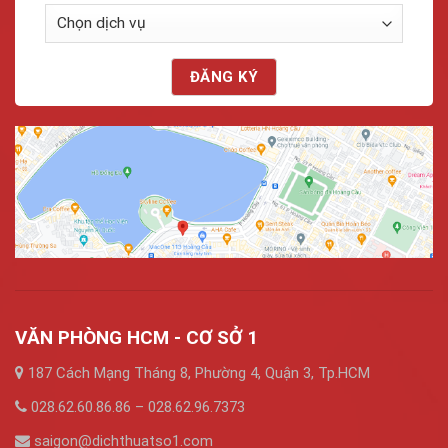
VĂN PHÒNG HCM - CƠ SỞ 1
187 Cách Mạng Tháng 8, Phường 4, Quận 3, Tp.HCM
028.62.60.86.86 – 028.62.96.7373
saigon@dichthuatso1.com