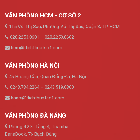
VĂN PHÒNG HCM - CƠ SỞ 2
115 Võ Thị Sáu, Phường Võ Thị Sáu, Quận 3, TP. HCM
028.2253.8601 – 028.2253.8602
hcm@dichthuatso1.com
VĂN PHÒNG HÀ NỘI
46 Hoàng Cầu, Quận Đống Đa, Hà Nội
0243.784.2264 – 0243.519.0800
hanoi@dichthuatso1.com
VĂN PHÒNG ĐÀ NẴNG
Phòng 4.2.3, Tầng 4, Tòa nhà
DanaBook, 76 Bạch Đằng